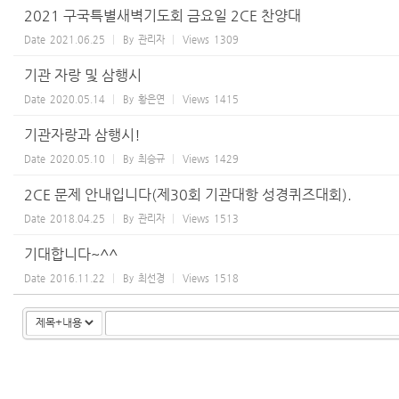
2021 구국특별새벽기도회 금요일 2CE 찬양대
Date
2021.06.25
By
관리자
Views
1309
기관 자랑 및 삼행시
Date
2020.05.14
By
황은연
Views
1415
기관자랑과 삼행시!
Date
2020.05.10
By
최승규
Views
1429
2CE 문제 안내입니다(제30회 기관대항 성경퀴즈대회).
Date
2018.04.25
By
관리자
Views
1513
기대합니다~^^
Date
2016.11.22
By
최선경
Views
1518