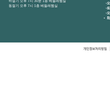
하절기 오후 7시 30분 1층 베들레헴실
-오후
동절기 오후 7시 1층 베들레헴실
-토요
-오
• 화
개인정보처리방침