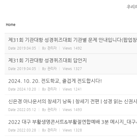
Home
제31회 기관대항 성경퀴즈대회 기관별 문제 안내입니다(팝업창과
Date
2019.04.05
By
관리자
Views
1492
제31회 기관대항 성경퀴즈대회 답안지
Date
2019.04.05
By
관리자
Views
1327
2024. 10. 20. 전도학교, 즐겁게 전도합시다!
Date
2024.10.20
By
관리자
Views
1241
신은경 아나운서의 창세기 낭독 | 창세기 전편 | 성경 읽는 신권
Date
2022.05.12
By
관리자
Views
1493
2022 대구 부활생명콘서트&부활절연합예배 3분 메시지_대구
Date
2022.03.28
By
관리자
Views
1328