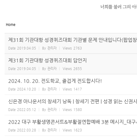
Home
제31회 기관대항 성경퀴즈대회 기관별 문제 안내입니다(팝업창과
Date
2019.04.05
By
관리자
Views
2763
제31회 기관대항 성경퀴즈대회 답안지
Date
2019.04.05
By
관리자
Views
2655
2024. 10. 20. 전도학교, 즐겁게 전도합시다!
Date
2024.10.20
By
관리자
Views
1417
신은경 아나운서의 창세기 낭독 | 창세기 전편 | 성경 읽는 신권
Date
2022.05.12
By
관리자
Views
1580
2022 대구 부활생명콘서트&부활절연합예배 3분 메시지_대구
Date
2022.03.28
By
관리자
Views
1623