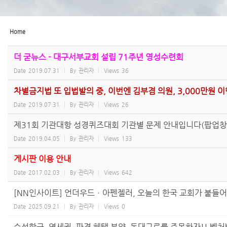
Home
더 굳뉴스 - 대구서부교회 설립 71주년 영성수련회
Date
2019.07.31
By
관리자
Views
36
차별금지법 또 입법발의 중, 이번엔 김부겸 의원, 3,000만원 
Date
2019.07.31
By
관리자
Views
26
제31회 기관대항 성경퀴즈대회 기관별 문제 안내입니다(팝업창과
Date
2019.04.05
By
관리자
Views
133
게시판 이용 안내
Date
2017.02.03
By
관리자
Views
642
[NN인사이트] 언더우드ㆍ아펜젤러, 오늘의 한국 교회가 붙들어
Date
2025.09.21
By
관리자
Views
0
수성학군, 역세권, 파격 혜택 분양, 동대구로를 주목하자!! 벤처