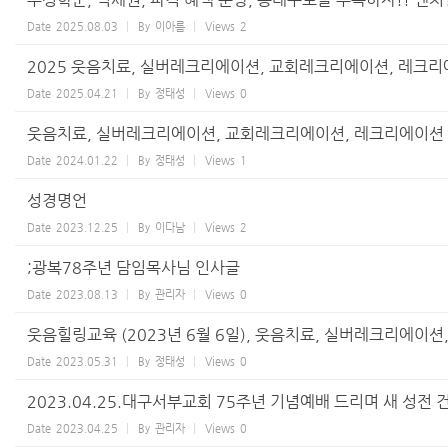
Date
2025.08.03
By
이아름
Views
2
2025 웃음치료, 실버레크리에이션, 교회레크리에이션, 레크리에
Date
2025.04.21
By
정태성
Views
0
웃음치료, 실버레크리에이션, 교회레크리에이션, 레크리에이션 1
Date
2024.01.22
By
정태성
Views
1
성경명언
Date
2023.12.25
By
이다남
Views
2
;광복78주년 담임목사님 인사글
Date
2023.08.13
By
관리자
Views
0
웃음힐링교육 (2023년 6월 6일), 웃음치료, 실버레크리에이
Date
2023.05.31
By
정태성
Views
0
2023.04.25.대구서부교회 75주년 기념예배 드리며 새 성전 
Date
2023.04.25
By
관리자
Views
0