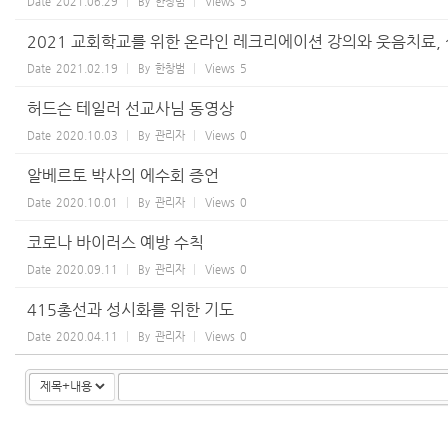
Date
2021.06.29
By
한창범
Views
5
2021 교회학교를 위한 온라인 레크리에이션 강의와 웃음치료
Date
2021.02.19
By
한창범
Views
5
허드슨 테일러 선교사님 동영상
Date
2020.10.03
By
관리자
Views
0
알베르토 박사의 에수회 증언
Date
2020.10.01
By
관리자
Views
0
코로나 바이러스 예방 수칙
Date
2020.09.11
By
관리자
Views
0
415총선과 성시화를 위한 기도
Date
2020.04.11
By
관리자
Views
0