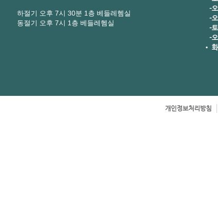
-오
하절기 오후 7시 30분 1층 베들레헴실
-오후
동절기 오후 7시 1층 베들레헴실
-토요
-오
• 화
개인정보처리방침