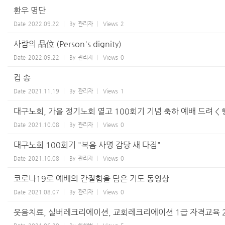
환우 명단
Date
2022.09.22
By
관리자
Views
2
사람의 品位 (Person's dignity)
Date
2022.09.22
By
관리자
Views
0
컵 송
Date
2021.11.19
By
관리자
Views
1
대구노회, 가을 정기노회 열고 100회기 기념 축하 예배 드려 < 행사
Date
2021.10.08
By
관리자
Views
0
대구노회 100회기 "복음 사명 감당 새 다짐"
Date
2021.10.08
By
관리자
Views
0
코로나19로 예배의 간절함을 담은 기도 동영상
Date
2021.08.07
By
관리자
Views
0
웃음치료, 실버레크리에이션, 교회레크리에이션 1급 자격교육 20