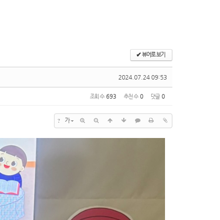
✔
뷰어로 보기
2024.07.24 09:53
조회 수
693
추천 수
0
댓글
0
?
가