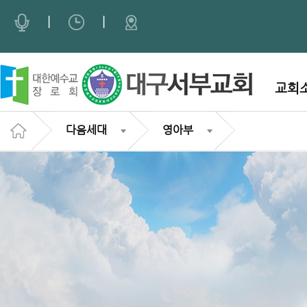
Sketchbook5, 스케치북5
Sketchbook5, 스케치북5
|
|
교회
다음세대
영아부