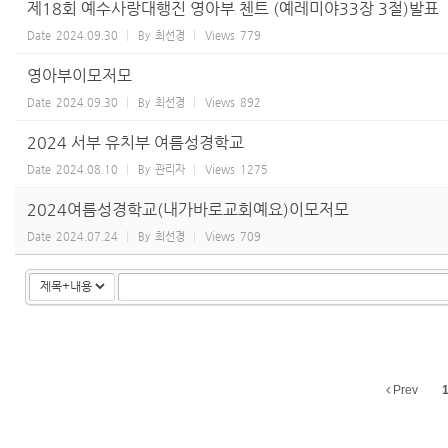
제18회 예수사랑대행진 영아부 첸트 (예레미야33장 3절)발표
Date
2024.09.30
By
최선경
Views
779
영아부이모저모
Date
2024.09.30
By
최선경
Views
892
2024 서부 유치부 여름성경학교
Date
2024.08.10
By
관리자
Views
1275
2024여름성경학교(내가바로교회예요)이모저모
Date
2024.07.24
By
최선경
Views
709
Prev
1