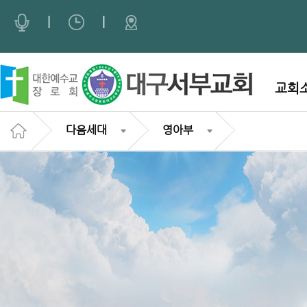
Sketchbook5, 스케치북5
Sketchbook5, 스케치북5
|
|
교회
다음세대
영아부