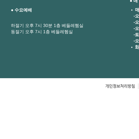
● 
● 수요예배
• 매
-오
-오
하절기 오후 7시 30분 1층 베들레헴실
-오후
동절기 오후 7시 1층 베들레헴실
-토요
-오
• 화
개인정보처리방침