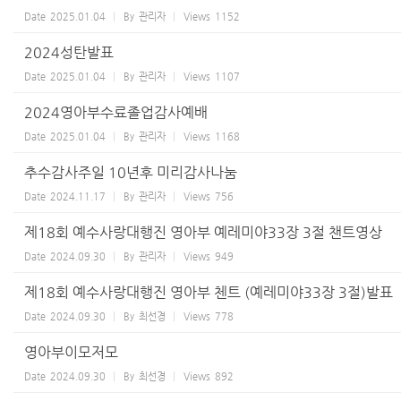
Date
2025.01.04
By
관리자
Views
1152
2024성탄발표
Date
2025.01.04
By
관리자
Views
1107
2024영아부수료졸업감사예배
Date
2025.01.04
By
관리자
Views
1168
추수감사주일 10년후 미리감사나눔
Date
2024.11.17
By
관리자
Views
756
제18회 예수사랑대행진 영아부 예레미야33장 3절 챈트영상
Date
2024.09.30
By
관리자
Views
949
제18회 예수사랑대행진 영아부 첸트 (예레미야33장 3절)발표
Date
2024.09.30
By
최선경
Views
778
영아부이모저모
Date
2024.09.30
By
최선경
Views
892