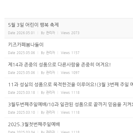
5월 3일 어린이 행복 축제
Date
2026.05.01
By
관리자
Views
2073
키즈카페봄나들이
Date
2025.05.06
By
관리자
Views
1157
제14과 존중의 성품으로 다른사람을 존중히 여겨요!
Date
2025.05.06
By
관리자
Views
1097
11과 성실의 성품으로 목적한것을 이루어요!(3월 3번째 주일 
Date
2025.03.18
By
관리자
Views
1118
3월두번째주일예배/10과 일관된 성품으로 끝까지 믿음을 지켜
Date
2025.03.10
By
관리자
Views
1118
2025.3월첫번째주일예배
Date
2025.03.04
By
관리자
Views
1118