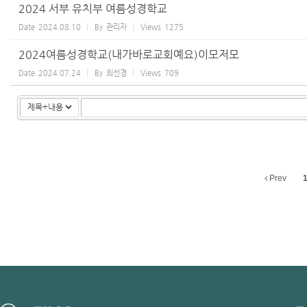
2024 서부 유치부 여름성경학교
Date
2024.08.10
By
관리자
Views
1275
2024여름성경학교(내가바로교회예요)이모저모
Date
2024.07.24
By
최선경
Views
709
Prev
1