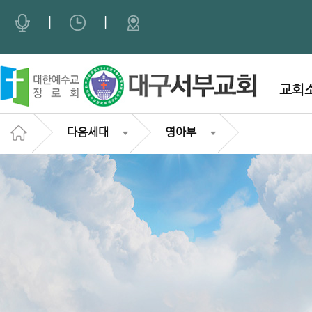
Sketchbook5, 스케치북5
Sketchbook5, 스케치북5
|
|
교회
다음세대
영아부