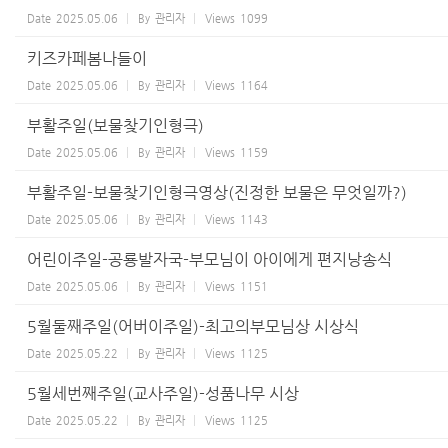
Date
2025.05.06
By
관리자
Views
1099
키즈카페봄나들이
Date
2025.05.06
By
관리자
Views
1164
부활주일(보물찾기인형극)
Date
2025.05.06
By
관리자
Views
1159
부활주일-보물찾기인형극영상(진정한 보물은 무엇일까?)
Date
2025.05.06
By
관리자
Views
1143
어린이주일-공룡발자국-부모님이 아이에게 편지낭송식
Date
2025.05.06
By
관리자
Views
1151
5월둘째주일(어버이주일)-최고의부모님상 시상식
Date
2025.05.22
By
관리자
Views
1125
5월세번째주일(교사주일)-성품나무 시상
Date
2025.05.22
By
관리자
Views
1125