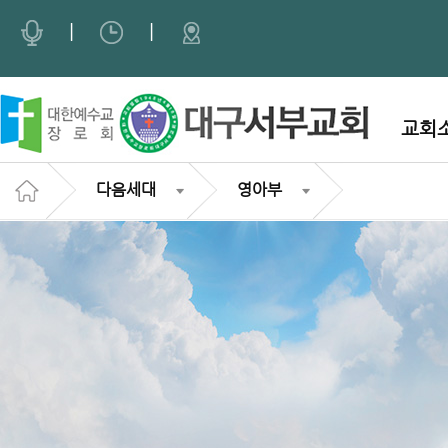
Sketchbook5, 스케치북5
Sketchbook5, 스케치북5
|
|
교회
다음세대
영아부