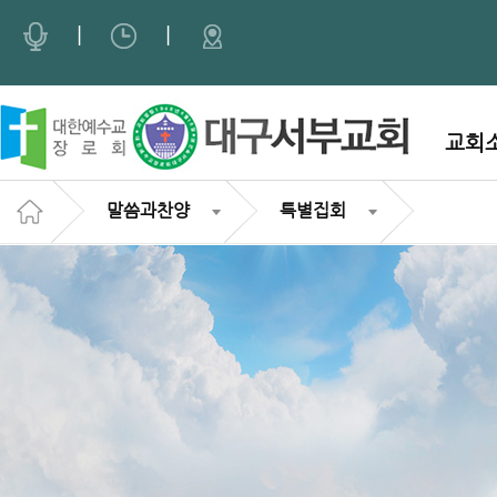
Sketchbook5, 스케치북5
Sketchbook5, 스케치북5
|
|
교회
말씀과찬양
특별집회