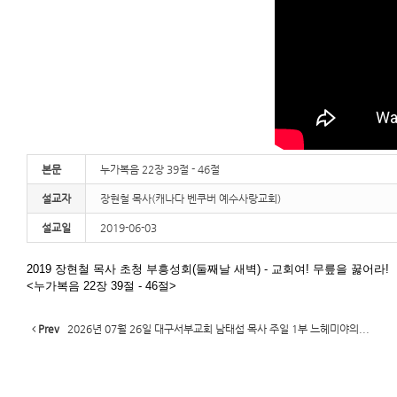
본문
누가복음 22장 39절 - 46절
설교자
장현철 목사(캐나다 벤쿠버 예수사랑교회)
설교일
2019-06-03
2019 장현철 목사 초청 부흥성회(둘째날 새벽) - 교회여! 무릎을 꿇어라!
<누가복음 22장 39절 - 46절>
Prev
2026년 07월 26일 대구서부교회 남태섭 목사 주일 1부 느헤미야의...