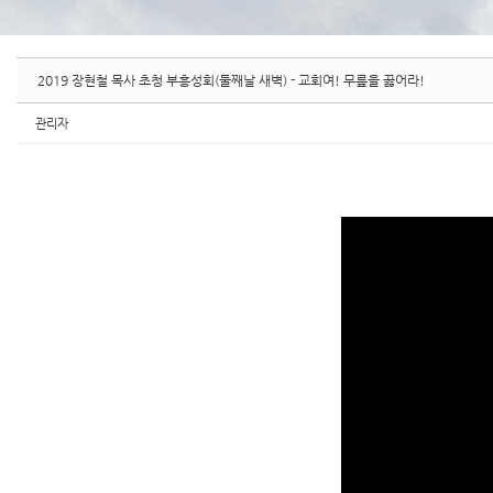
2019 장현철 목사 초청 부흥성회(둘째날 새벽) - 교회여! 무릎을 꿇어라!
관리자