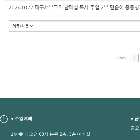
20241027 대구서부교회 남태섭 목사 주일 2부 믿음이 중풍
Prev
1
● 주일예배
● 
금요
1부예배: 오전 08시 본관 2층, 3층 예배실