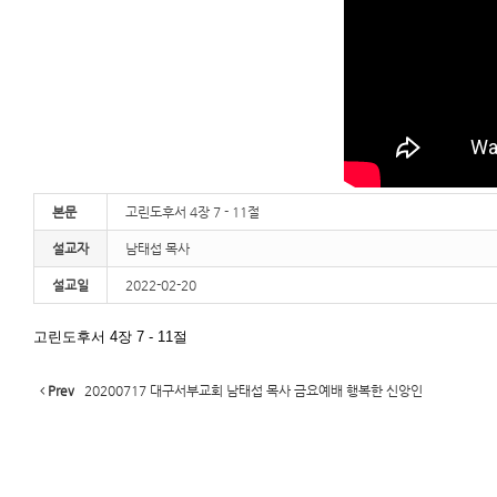
본문
고린도후서 4장 7 - 11절
설교자
남태섭 목사
설교일
2022-02-20
고린도후서 4장 7 - 11절
Prev
20200717 대구서부교회 남태섭 목사 금요예배 행복한 신앙인