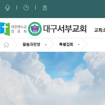
Sketchbook5, 스케치북5
Sketchbook5, 스케치북5
|
|
교회
말씀과찬양
특별집회