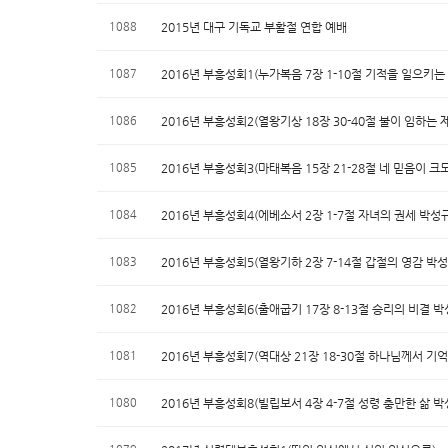
1088
2015년 대구 기독교 부활절 연합 예배
1087
2016년 부흥성회1(누가복음 7장 1-10절 기적을 일으키는
1086
2016년 부흥성회2(열왕기상 18장 30-40절 불이 임하는 
1085
2016년 부흥성회3(마태복음 15장 21-28절 네 믿음이 크
1084
2016년 부흥성회4(에베소서 2장 1-7절 자녀의 권세 박성
1083
2016년 부흥성회5(열왕기하 2장 7-14절 갑절의 영감 박성
1082
2016년 부흥성회6(출애굽기 17장 8-13절 승리의 비결 박
1081
2016년 부흥성회7(역대상 21장 18-30절 하나님께서 기
1080
2016년 부흥성회8(빌립보서 4장 4-7절 성령 충만한 삶 박