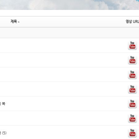
제목
영상 URL
의 복
(5)