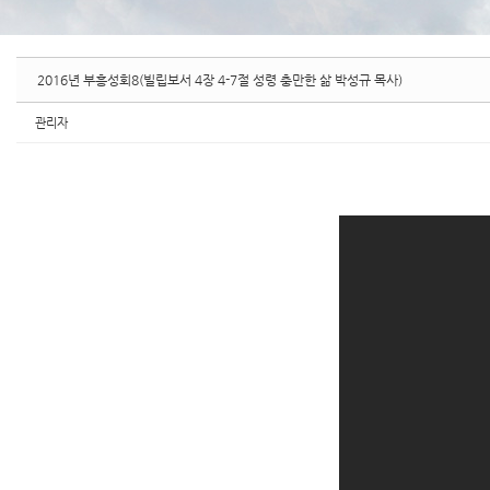
2016년 부흥성회8(빌립보서 4장 4-7절 성령 충만한 삶 박성규 목사)
관리자