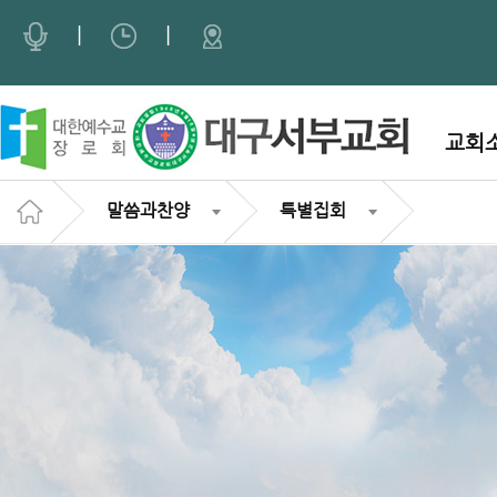
Sketchbook5, 스케치북5
Sketchbook5, 스케치북5
|
|
교회
말씀과찬양
특별집회